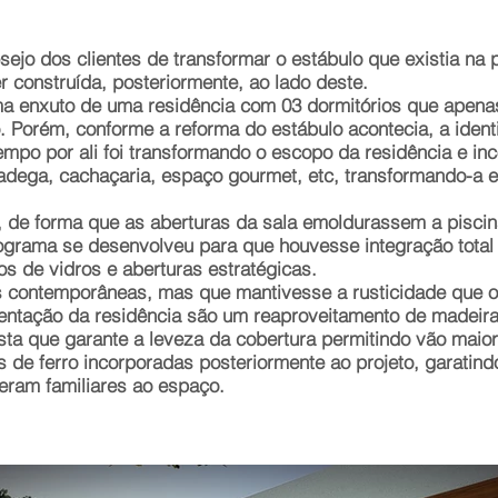
ejo dos clientes de transformar o estábulo que existia na 
r construída, posteriormente, ao lado deste.
a enxuto de uma residência com 03 dormitórios que apenas
.
Porém, conforme a reforma do estábulo acontecia, a identi
mpo por ali foi transformando o escopo da residência e in
adega, cachaçaria, espaço gourmet, etc, transformando-a 
a, de forma que as aberturas da sala emoldurassem a piscin
ograma se desenvolveu para que houvesse integração tota
os de vidros e aberturas estratégicas.
 contemporâneas, mas que mantivesse a rusticidade que o l
tentação da residência são um reaproveitamento de madeiras
esta que garante a leveza da cobertura permitindo vão maio
 de ferro incorporadas posteriormente ao projeto, garatind
 eram familiares ao espaço.