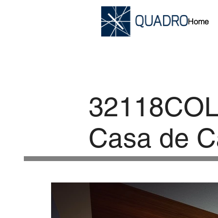
Home
32118CO
Casa de 