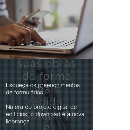
e
Engenheir
os
construam
suas obras
de forma
Esqueça os preenchimentos
mais
de formulários.
rápida,
Na era do projeto digital de
inteligente
edifícios, o download é a nova
liderança.
e