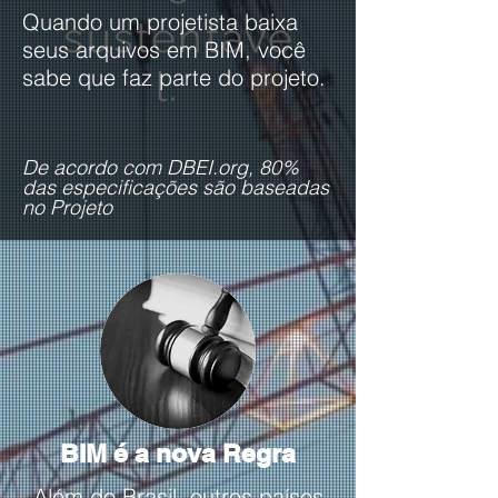
Quando um projetista baixa
sustentáve
seus arquivos em BIM, você
l.
sabe que faz parte do projeto.
De acordo com DBEI.org, 80%
das especificações são baseadas
no Projeto
BIM é a nova Regra
Além do Brasil, outros países