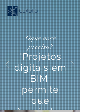
Oque você
precisa?
"Projetos
digitais em
BIM
permite
que
Arquitetos