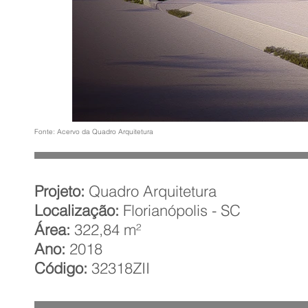
Fonte: Acervo da Quadro Arquitetura
Projeto:
Quadro Arquitetura
Localização:
Florianópolis - SC
Área:
322,84 m²
Ano:
2018
Código:
32318ZII