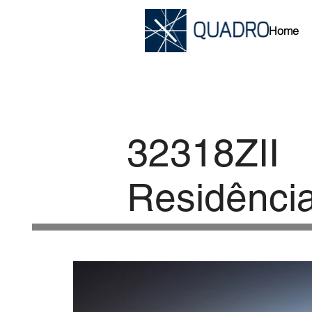
Home
32318ZII
Residênci