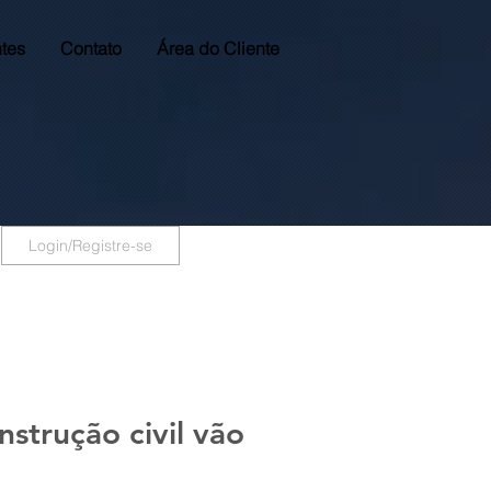
tes
Contato
Área do Cliente
Login/Registre-se
nstrução civil vão