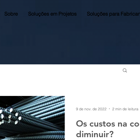
Sobre
Soluções em Projetos
Soluções para Fabrican
9 de nov. de 2022
2 min de leitura
Os custos na co
diminuir?