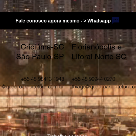
Fale conosco agora mesmo - > Whatsapp
Criciúma-SC
Florianópolis e
São Paulo-SP
Litoral Norte SC
+55 48 98413 1948
+55 48 99944 0270
n@quadroarquitetura.com.br
thiago@quadroarquitetura.c