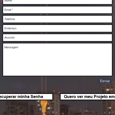
Enviar
ecuperar minha Senha
Quero ver meu Projeto em